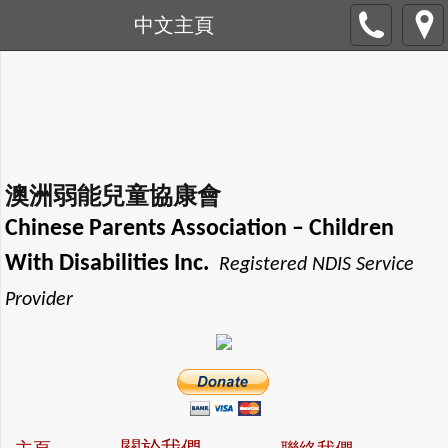
中文主頁
澳洲弱能兒童協康會
Chinese Parents Association
– Children
With Disabilities Inc.
Registered NDIS Service
Provider